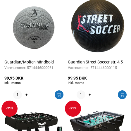
Guardian/Molten håndbold
Guardian Street Soccer str. 4,5
Varenummer:
5714446000061
Varenummer:
5714446000115
99,95 DKK
99,95 DKK
inkl. moms
inkl. moms
-
+
-
+
-31%
-21%