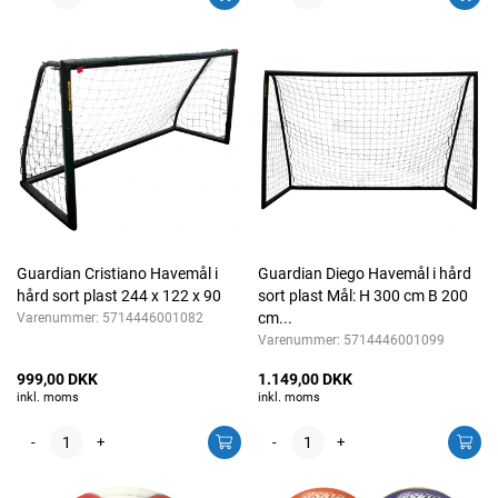
Guardian Cristiano Havemål i
Guardian Diego Havemål i hård
hård sort plast 244 x 122 x 90
sort plast Mål: H 300 cm B 200
cm...
Varenummer:
5714446001082
Varenummer:
5714446001099
999,00 DKK
1.149,00 DKK
inkl. moms
inkl. moms
-
+
-
+