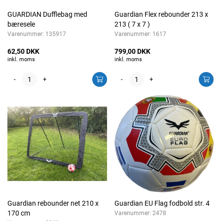
GUARDIAN Dufflebag med
Guardian Flex rebounder 213 x
bæresele
213 ( 7 x 7 )
Varenummer:
135917
Varenummer:
1617
62,50 DKK
799,00 DKK
inkl. moms
inkl. moms
-
+
-
+
Guardian rebounder net 210 x
Guardian EU Flag fodbold str. 4
170 cm
Varenummer:
2478