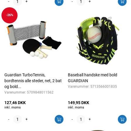
-
+
-
+
-26%
Guardian TurboTennis,
Baseball handske med bold
bordtennis alle steder, net, 2 bat
GUARDIAN
og bold...
Varenummer:
5713566001835
Varenummer:
5709848011562
127,46 DKK
149,95 DKK
inkl. moms
inkl. moms
-
+
-
+