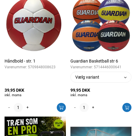
Håndbold - str. 1
Guardian Basketball str 6
Varenummer:
5709848008623
Varenummer:
5714446000641
Vælg variant
39,95 DKK
99,95 DKK
inkl. moms
inkl. moms
-
+
-
+