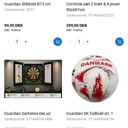
Guardian Stikbold Ø15 cm
Cornhole sæt 2 bræt & 8 poser
90x60?cm
Varenummer:
5677
Varenummer:
5714446002225
99,95 DKK
399,00 DKK
inkl. moms
inkl. moms
-
+
-
+
Guardian Dartskive DeLux’
Guardian DK fodbold str. 1
Varenummer:
5714446001488
Varenummer:
5714446004236