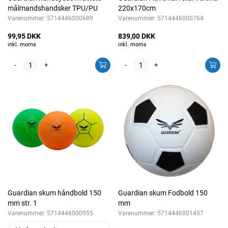
målmandshandsker TPU/PU
220x170cm
Varenummer:
5714446000689
Varenummer:
5714446000764
99,95 DKK
839,00 DKK
inkl. moms
inkl. moms
-
+
-
+
Guardian skum håndbold 150
Guardian skum Fodbold 150
mm str. 1
mm
Varenummer:
5714446000955
Varenummer:
5714446001457