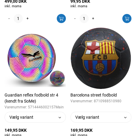
499,00 DKK
99,95 DKK
inkl. moms
inkl. moms
-
+
-
+
Guardian reflex fodbold str 4
Barcelona street fodbold
(kendt fra SoMe)
Varenummer:
8710988510980
Varenummer:
5714446002157Main
Vælg variant
Vælg variant
149,95 DKK
169,95 DKK
inkl. moms
inkl. moms