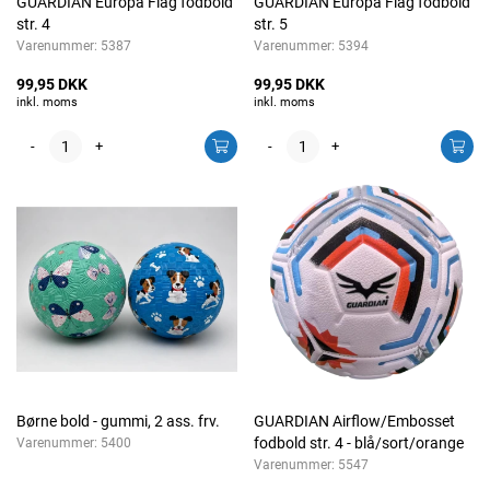
GUARDIAN Europa Flag fodbold
GUARDIAN Europa Flag fodbold
str. 4
str. 5
Varenummer:
5387
Varenummer:
5394
99,95 DKK
99,95 DKK
inkl. moms
inkl. moms
-
+
-
+
Børne bold - gummi, 2 ass. frv.
GUARDIAN Airflow/Embosset
fodbold str. 4 - blå/sort/orange
Varenummer:
5400
Varenummer:
5547