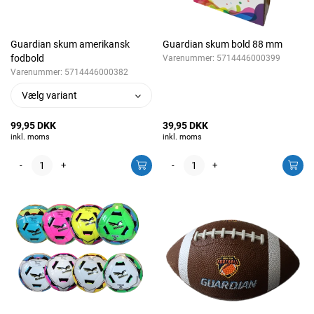
Guardian skum amerikansk
Guardian skum bold 88 mm
fodbold
Varenummer:
5714446000399
Varenummer:
5714446000382
Vælg variant
99,95 DKK
39,95 DKK
inkl. moms
inkl. moms
-
+
-
+