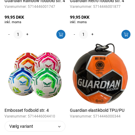
Guardian Rainbow fodbold str. 4
Guardian Retro fodbold str. 4
Varenummer:
5714446001747
Varenummer:
5714446001877
99,95 DKK
99,95 DKK
inkl. moms
inkl. moms
-
+
-
+
Embosset fodbold str. 4
Guardian elastikbold TPU/PU
Varenummer:
5714446004410
Varenummer:
5714446000344
Vælg variant