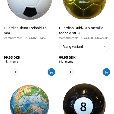
Guardian skum Fodbold 150
Guardian Guld/Sølv metallic
mm
fodbold str. 4
Varenummer:
5714446001457
Varenummer:
5714446001464Main
Vælg variant
99,95 DKK
99,95 DKK
inkl. moms
inkl. moms
-
+
-
+