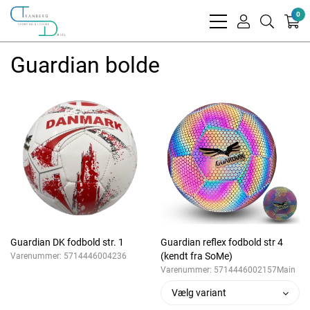
0
bars
user
search
light
light
light
Guardian bolde
Guardian DK fodbold str. 1
Guardian reflex fodbold str 4
(kendt fra SoMe)
Varenummer:
5714446004236
Varenummer:
5714446002157Main
Vælg variant