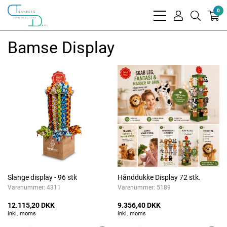
0
bars
user
search
light
light
light
Bamse Display
Slange display - 96 stk
Hånddukke Display 72 stk.
Varenummer:
4311
Varenummer:
5189
12.115,20 DKK
9.356,40 DKK
inkl. moms
inkl. moms