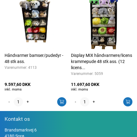
Håndvarmer bamser/pudedyr -
Display MIX håndvarmere/licens
48 stk ass.
krammepude 48 stk ass. (12
licens...
Varenummer:
4113
Varenummer:
5059
9.597,60 DKK
11.697,60 DKK
inkl. moms
inkl. moms
-
+
-
+
Kontakt os
Brandsmarkvej 6
4180 Sorø