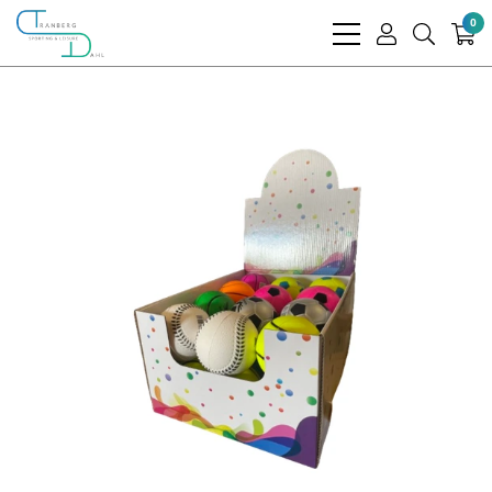
0
bars
user
search
light
light
light