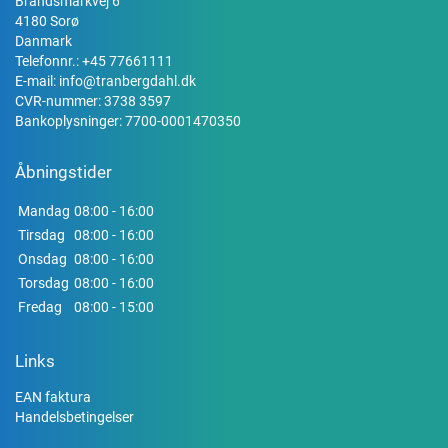
Brandsmarkvej 6
4180 Sorø
Danmark
Telefonnr.:
+45 77661111
E-mail:
info@tranbergdahl.dk
CVR-nummer: 3738 3597
Bankoplysninger: 7700-0001470350
Åbningstider
Mandag
08:00 - 16:00
Tirsdag
08:00 - 16:00
Onsdag
08:00 - 16:00
Torsdag
08:00 - 16:00
Fredag
08:00 - 15:00
Links
EAN faktura
Handelsbetingelser