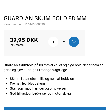
GUARDIAN SKUM BOLD 88 MM
Varenummer:
5714446000399
39,95 DKK
-
+
inkl. moms
Guardian skumbold på 88 mm er en let og blød bold, der er nem at
gribe og sjov at bruge til mange slags lege.
88 mm i diameter – lille og nem at holde om
Fremstillet i blødt skum
Skånsom mod hænder og omgivelser
God til kast, gribeøvelser og motorisk leg