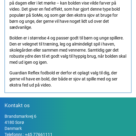
på dagen eller i let mørke – kan bolden vise vilde farver på
video. Det giver en fed effekt, som har gjort denne type bold
populær på SoMe, og som gør den ekstra sjov at bruge for
børn og unge, der gerne vil have noget lidt ud over det
sædvanlige.
Bolden er i størrelse 4 og passer godt til børn og unge spillere.
Den er velegnet til træning, leg og almindeligt spil i haven,
skolegården eller sammen med vennerne. Samtidig gør det
robuste ydre den til et godt valg til hyppig brug, når bolden skal
med ud igen og igen.
Guardian Reflex fodbold er derfor et oplagt valg til dig, der
gerne vil have en bold, der både er sjov at spille med og ser
ekstra fed ud på video.
Kontakt os
Brandsmarkvej 6
4180 Sorø
Danmark
Telefonnr.:
+45 77661111