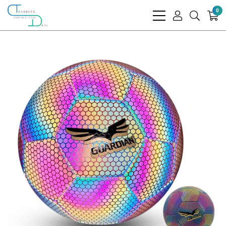
0
bars
user
search
light
light
light