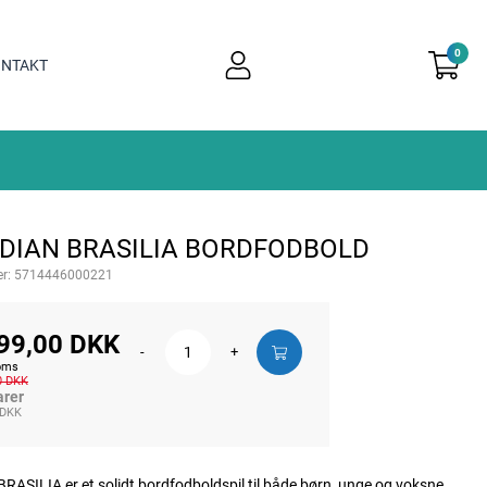
0
user
NTAKT
light
DIAN BRASILIA BORDFODBOLD
r:
5714446000221
99,00 DKK
-
+
moms
0 DKK
arer
 DKK
RASILIA er et solidt bordfodboldspil til både børn, unge og voksne,