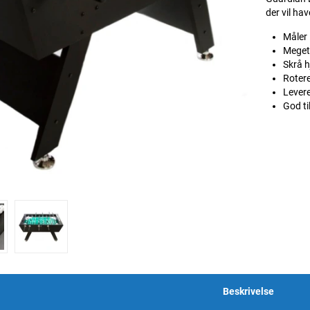
der vil ha
Måler 
Meget 
Skrå h
Rotere
Lever
God ti
Beskrivelse