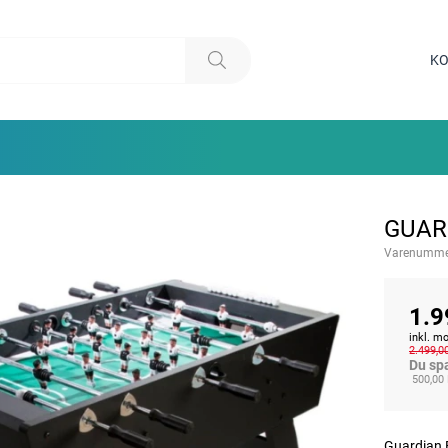
KO
GUAR
Varenumme
1.9
inkl. 
2.499,0
Du sp
500,00
Guardian B