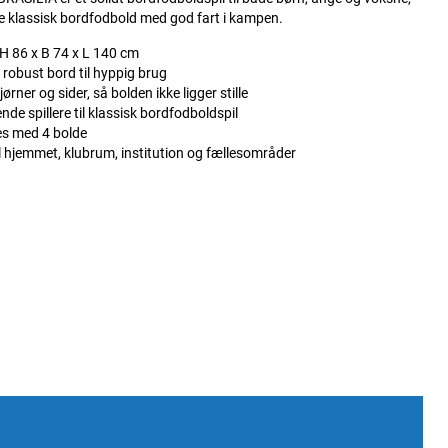
ve klassisk bordfodbold med god fart i kampen.
H 86 x B 74 x L 140 cm
robust bord til hyppig brug
jørner og sider, så bolden ikke ligger stille
nde spillere til klassisk bordfodboldspil
es med 4 bolde
l hjemmet, klubrum, institution og fællesområder