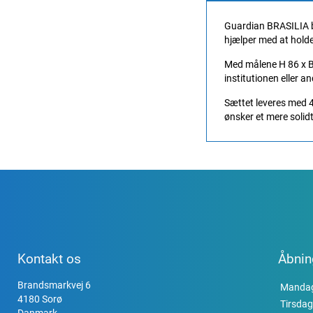
Guardian BRASILIA bo
hjælper med at holde 
Med målene H 86 x B 
institutionen eller a
Sættet leveres med 4
ønsker et mere solid
Kontakt os
Åbnin
Brandsmarkvej 6
Manda
4180 Sorø
Tirsdag