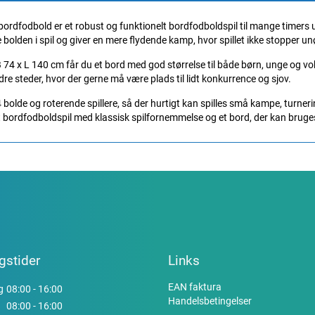
rdfodbold er et robust og funktionelt bordfodboldspil til mange timers 
bolden i spil og giver en mere flydende kamp, hvor spillet ikke stopper un
74 x L 140 cm får du et bord med god størrelse til både børn, unge og vo
ndre steder, hvor der gerne må være plads til lidt konkurrence og sjov.
 bolde og roterende spillere, så der hurtigt kan spilles små kampe, turner
t bordfodboldspil med klassisk spilfornemmelse og et bord, der kan bruges
gstider
Links
EAN faktura
g
08:00 - 16:00
Handelsbetingelser
08:00 - 16:00