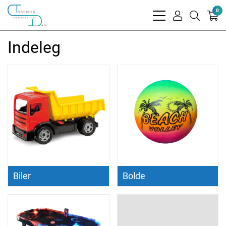
0
bars
user
search
light
light
light
Indeleg
Biler
Bolde