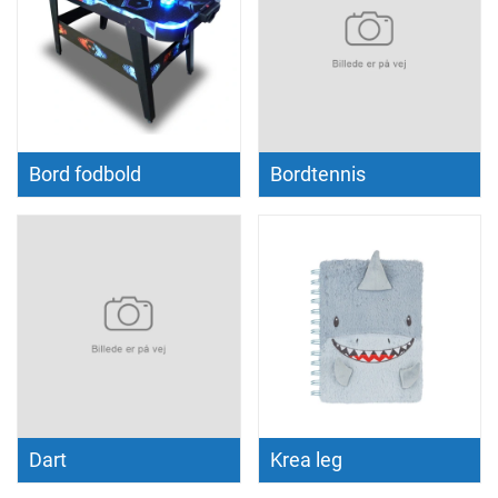
Bord fodbold
Bordtennis
Dart
Krea leg