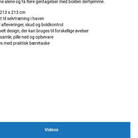
æne alene og få flere gentagelser med bolden derhjemme.
 213 x 213 cm
t til selvtræning i haven
l afleveringer, skud og boldkontrol
belt design, der kan bruges til forskellige øvelser
 samle, pille ned og opbevare
es med praktisk bæretaske
Videos