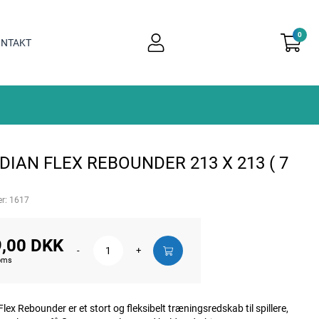
0
user
NTAKT
light
IAN FLEX REBOUNDER 213 X 213 ( 7
r:
1617
,00 DKK
-
+
moms
lex Rebounder er et stort og fleksibelt træningsredskab til spillere,