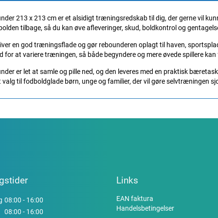
der 213 x 213 cm er et alsidigt træningsredskab til dig, der gerne vil k
olden tilbage, så du kan øve afleveringer, skud, boldkontrol og gentagelse
iver en god træningsflade og gør rebounderen oplagt til haven, sportsplads
d for at variere træningen, så både begyndere og mere øvede spillere kan
der er let at samle og pille ned, og den leveres med en praktisk bæreta
dt valg til fodboldglade børn, unge og familier, der vil gøre selvtræningen s
gstider
Links
EAN faktura
g
08:00 - 16:00
Handelsbetingelser
08:00 - 16:00