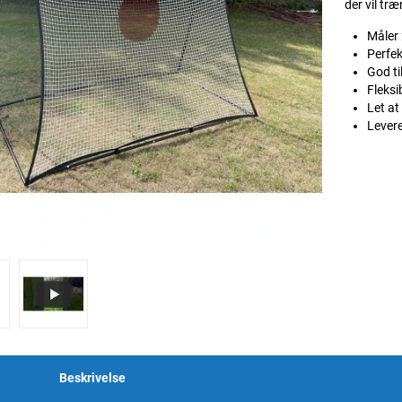
der vil tr
Måler
Perfek
God ti
Fleksi
Let at
Lever
Beskrivelse