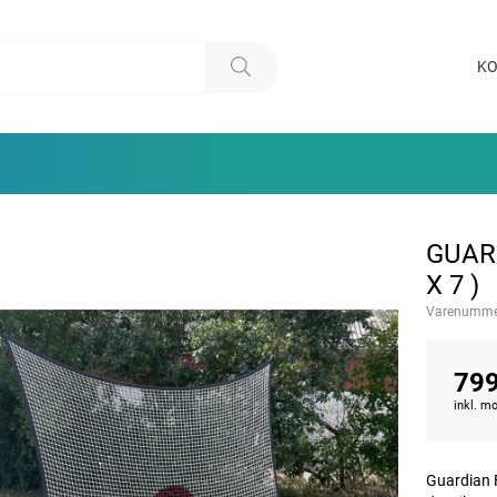
KO
GUARD
X 7 )
Varenumme
799
inkl. 
Guardian F