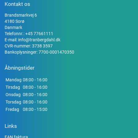
Kontakt os
Brandsmarkvej 6
4180 Sorø
Danmark
Telefonnr.:
+45 77661111
E-mail:
info@tranbergdahl.dk
CVR-nummer: 3738 3597
Bankoplysninger: 7700-0001470350
Åbningstider
Mandag
08:00 - 16:00
Tirsdag
08:00 - 16:00
Onsdag
08:00 - 16:00
Torsdag
08:00 - 16:00
Fredag
08:00 - 15:00
Links
EAN faktura