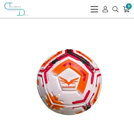
0
bars
user
search
light
light
light