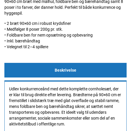
90×60 cm bræt med målhul, foldbare ben og bærehåndtag samt 8
poser i to farver, der danner hold. Perfekt til både konkurrence og
hyggespil.
• 2 bræt 90×60 cm i robust krydsfiner
• Medfølger 8 poser 200g pr. stk.
• Foldbare ben for nem opsætning og opbevaring
• Inkl. bærehåndtag
• Velegnet til 2–4 spillere
Beskrivelse
Udlev konkurrenceånd med dette komplette cornholesæt, der
er klar til brug direkte efter levering. Brædterne på 90×60 cm er
fremstillet i slidstærk træ med glat overflade og stabil ramme,
mens foldbare ben og bærehåndtag sikrer, at sættet nemt
transporteres og opbevares. Et ideelt valg til udendørs
arrangementer, sociale sammenkomster eller som del af en
aktivitetstilbud i offentlige rum.