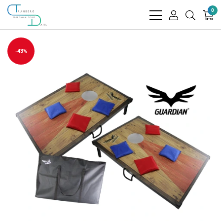
0
bars
user
search
light
light
light
-43%