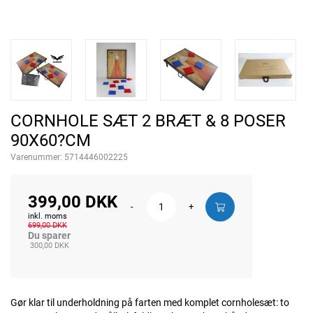
CORNHOLE SÆT 2 BRÆT & 8 POSER
90X60?CM
Varenummer:
5714446002225
399,00 DKK
-
+
inkl. moms
699,00 DKK
Du sparer
300,00 DKK
Gør klar til underholdning på farten med komplet cornholesæt: to