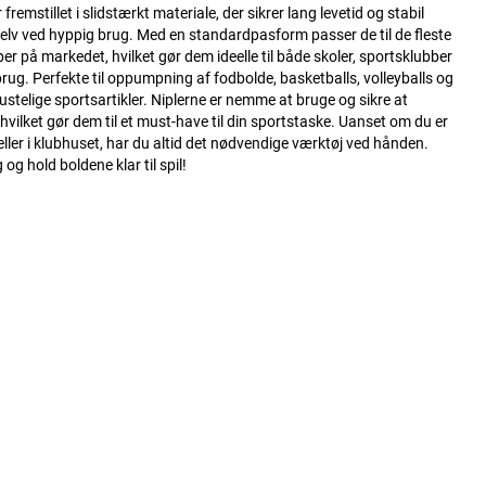
 fremstillet i slidstærkt materiale, der sikrer lang levetid og stabil
elv ved hyppig brug. Med en standardpasform passer de til de fleste
 på markedet, hvilket gør dem ideelle til både skoler, sportsklubber
brug. Perfekte til oppumpning af fodbolde, basketballs, volleyballs og
stelige sportsartikler. Niplerne er nemme at bruge og sikre at
hvilket gør dem til et must-have til din sportstaske. Uanset om du er
ller i klubhuset, har du altid det nødvendige værktøj ved hånden.
g og hold boldene klar til spil!