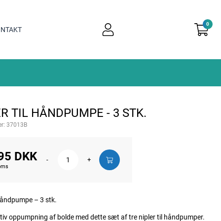
0
user
NTAKT
light
R TIL HÅNDPUMPE - 3 STK.
r:
37013B
95 DKK
-
+
moms
 Håndpumpe – 3 stk.
ktiv oppumpning af bolde med dette sæt af tre nipler til håndpumper.