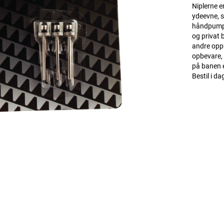
Niplerne er
ydeevne, s
håndpumper
og privat 
andre oppu
opbevare, 
på banen e
Bestil i da