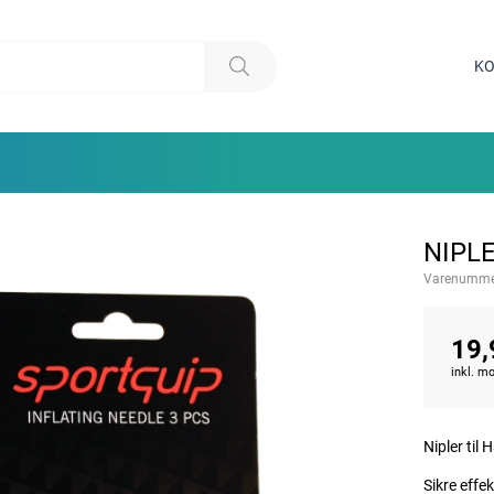
KO
NIPLE
Varenumme
19,
inkl. 
Nipler til
Sikre effe