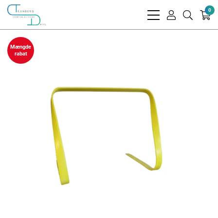
0
bars
user
search
light
light
light
Mængde
rabat