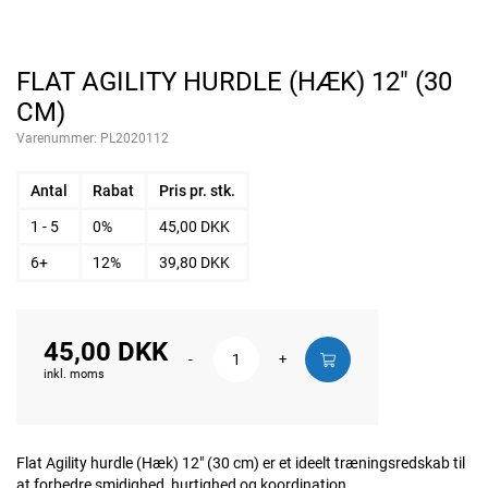
FLAT AGILITY HURDLE (HÆK) 12" (30
CM)
Varenummer:
PL2020112
Antal
Rabat
Pris pr. stk.
1 - 5
0%
45,00 DKK
6+
12%
39,80 DKK
45,00 DKK
-
+
inkl. moms
Flat Agility hurdle (Hæk) 12" (30 cm) er et ideelt træningsredskab til
at forbedre smidighed, hurtighed og koordination.