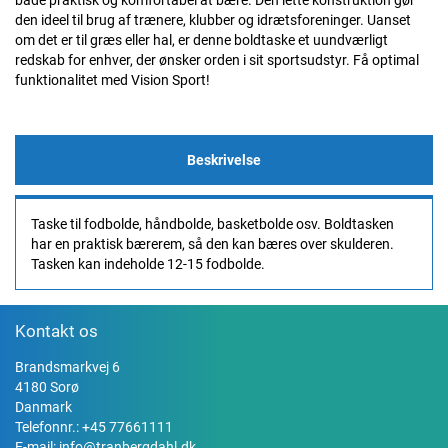
både praktisk og komfortabel at bære. Den lette konstruktion gør
den ideel til brug af trænere, klubber og idrætsforeninger. Uanset
om det er til græs eller hal, er denne boldtaske et uundværligt
redskab for enhver, der ønsker orden i sit sportsudstyr. Få optimal
funktionalitet med Vision Sport!
Beskrivelse
Taske til fodbolde, håndbolde, basketbolde osv. Boldtasken
har en praktisk bærerem, så den kan bæres over skulderen.
Tasken kan indeholde 12-15 fodbolde.
Kontakt os
Brandsmarkvej 6
4180 Sorø
Danmark
Telefonnr.:
+45 77661111
E-mail:
info@tranbergdahl.dk