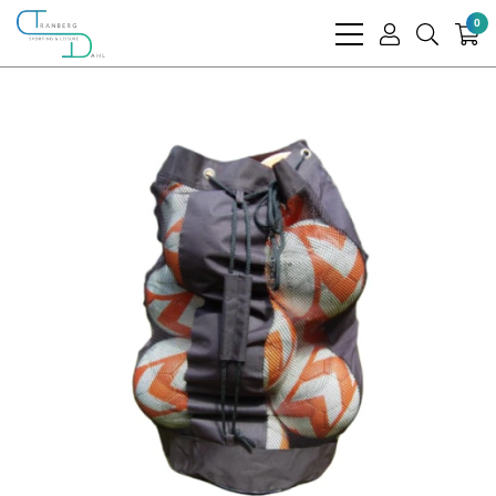
0
bars
user
search
light
light
light