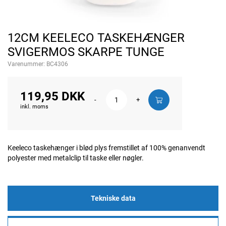
12CM KEELECO TASKEHÆNGER
SVIGERMOS SKARPE TUNGE
Varenummer:
BC4306
119,95 DKK
-
+
inkl. moms
Keeleco taskehænger i blød plys fremstillet af 100% genanvendt
polyester med metalclip til taske eller nøgler.
Tekniske data