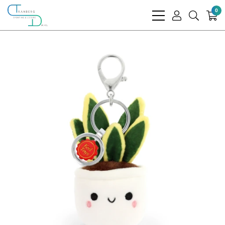
0
bars
user
search
light
light
light