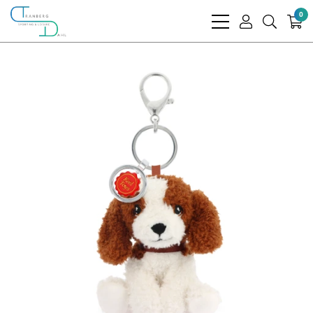
0
bars
user
search
light
light
light