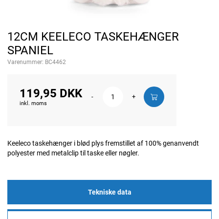
12CM KEELECO TASKEHÆNGER
SPANIEL
Varenummer:
BC4462
119,95 DKK
-
+
inkl. moms
Keeleco taskehænger i blød plys fremstillet af 100% genanvendt
polyester med metalclip til taske eller nøgler.
Tekniske data