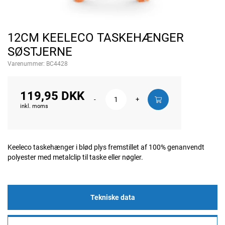
12CM KEELECO TASKEHÆNGER
SØSTJERNE
Varenummer:
BC4428
119,95 DKK
-
+
inkl. moms
Keeleco taskehænger i blød plys fremstillet af 100% genanvendt
polyester med metalclip til taske eller nøgler.
Tekniske data