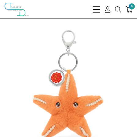
0
bars
user
search
light
light
light