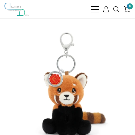
0
bars
user
search
light
light
light