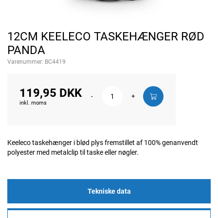
12CM KEELECO TASKEHÆNGER RØD
PANDA
Varenummer:
BC4419
119,95 DKK
-
+
inkl. moms
Keeleco taskehænger i blød plys fremstillet af 100% genanvendt
polyester med metalclip til taske eller nøgler.
Tekniske data