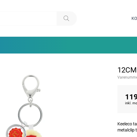
KO
12CM
Varenumme
119
inkl. 
Keeleco ta
metalclip t