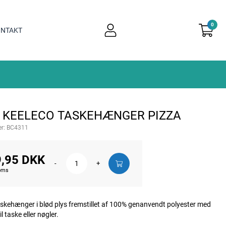
0
user
NTAKT
light
 KEELECO TASKEHÆNGER PIZZA
r:
BC4311
,95 DKK
-
+
moms
skehænger i blød plys fremstillet af 100% genanvendt polyester med
il taske eller nøgler.