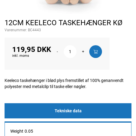
12CM KEELECO TASKEHÆNGER KØ
Varenummer:
BC4443
119,95 DKK
-
+
inkl. moms
Keeleco taskehænger i blød plys fremstillet af 100% genanvendt
polyester med metalclip til taske eller nøgler.
Tekniske data
Weight
0.05