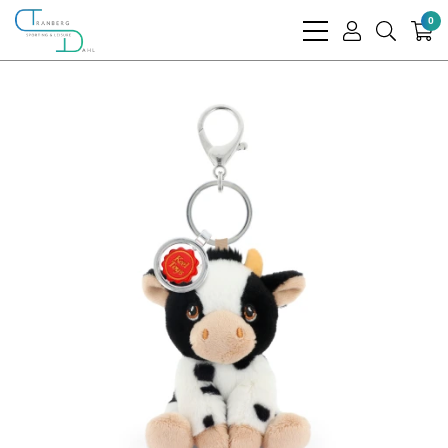
0
bars
user
search
light
light
light