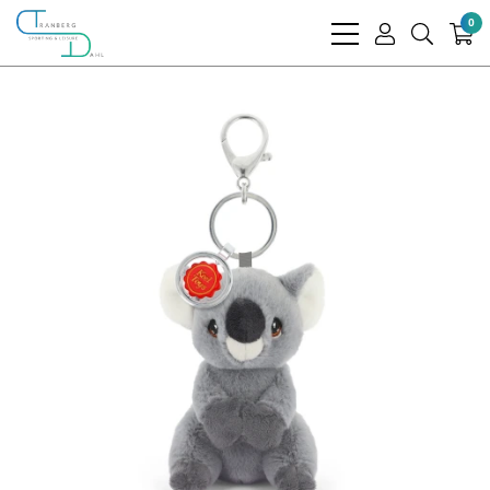
0
bars
user
search
light
light
light