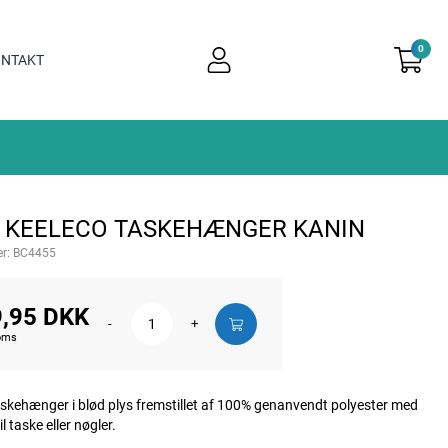
0
user
NTAKT
light
 KEELECO TASKEHÆNGER KANIN
r:
BC4455
,95 DKK
-
+
moms
skehænger i blød plys fremstillet af 100% genanvendt polyester med
il taske eller nøgler.