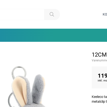
KO
12CM
Varenumme
119
inkl. 
Keeleco ta
metalclip t