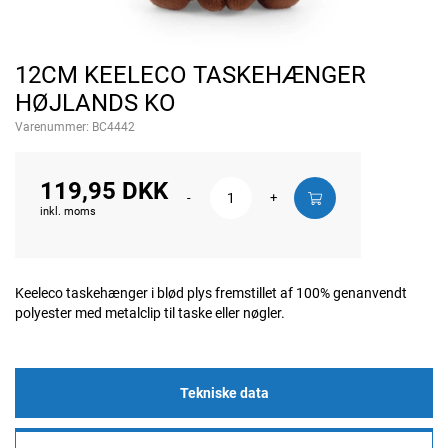
12CM KEELECO TASKEHÆNGER
HØJLANDS KO
Varenummer:
BC4442
119,95 DKK
-
+
inkl. moms
Keeleco taskehænger i blød plys fremstillet af 100% genanvendt
polyester med metalclip til taske eller nøgler.
Tekniske data