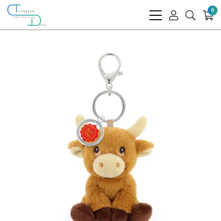
0
bars
user
search
light
light
light