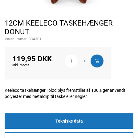
12CM KEELECO TASKEHÆNGER
DONUT
Varenummer:
BC4301
119,95 DKK
-
+
inkl. moms
Keeleco taskehænger i blød plys fremstillet af 100% genanvendt
polyester med metalclip til taske eller nøgler.
Tekniske data