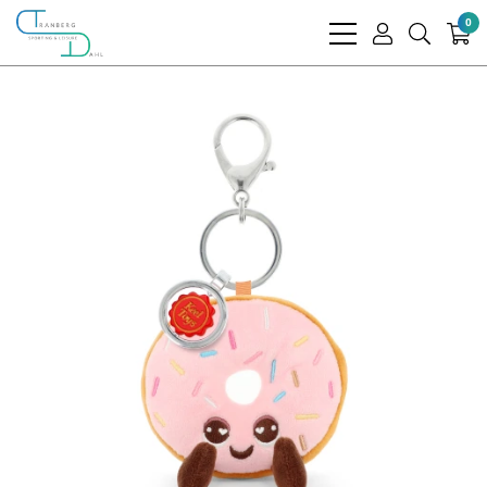
0
bars
user
search
light
light
light