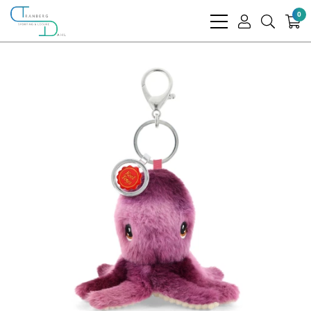
0
bars
user
search
light
light
light