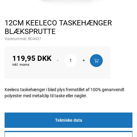
12CM KEELECO TASKEHÆNGER
BLÆKSPRUTTE
Varenummer:
BC4437
119,95 DKK
-
+
inkl. moms
Keeleco taskehænger i blød plys fremstillet af 100% genanvendt
polyester med metalclip til taske eller nøgler.
Tekniske data