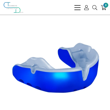
0
bars
user
search
light
light
light