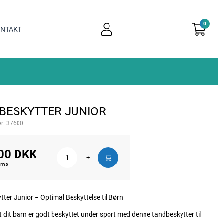
0
user
NTAKT
light
BESKYTTER JUNIOR
r:
37600
00 DKK
-
+
moms
ter Junior – Optimal Beskyttelse til Børn
at dit barn er godt beskyttet under sport med denne tandbeskytter til