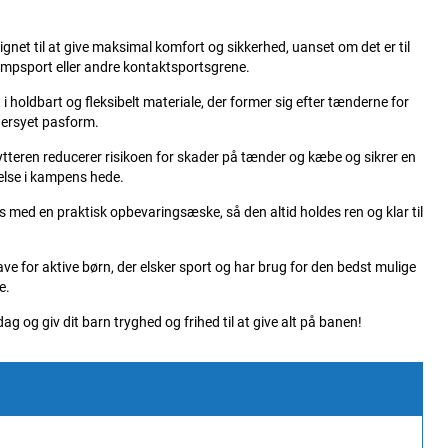
ignet til at give maksimal komfort og sikkerhed, uanset om det er til
ampsport eller andre kontaktsportsgrene.
t i holdbart og fleksibelt materiale, der former sig efter tænderne for
ersyet pasform.
teren reducerer risikoen for skader på tænder og kæbe og sikrer en
else i kampens hede.
s med en praktisk opbevaringsæske, så den altid holdes ren og klar til
ve for aktive børn, der elsker sport og har brug for den bedst mulige
e.
dag og giv dit barn tryghed og frihed til at give alt på banen!