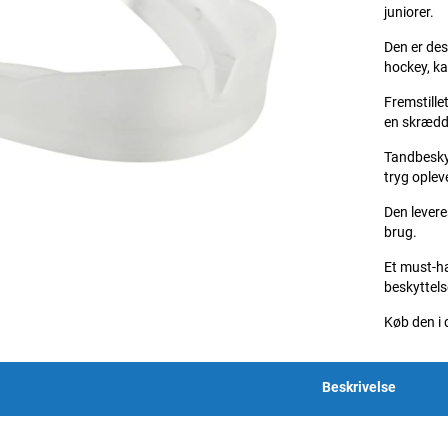
juniorer.
Den er des
hockey, k
Fremstille
en skrædd
Tandbeskyt
tryg oplev
Den levere
brug.
Et must-ha
beskyttels
Køb den i 
Beskrivelse