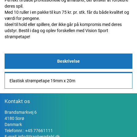
Perfekt til både professionelle og amatører, der ønsker at forbedre
deres spil.
Med 10 ruller i en pakke til kun 75 kr. pr. stk. får du både kvalitet og
værdi for pengene.
Ideel til hold eller spillere, der ikke går på kompromis med deres
udstyr. Bestil i dag og oplev forskellen med Vision Sport
strømpetape!
Beskrivelse
Elastisk strømpetape 19mm x 20m
Kontakt os
Brandsmarkvej 6
4180 Sorø
Danmark
Telefonnr.:
+45 77661111
E-mail:
info@tranbergdahl.dk