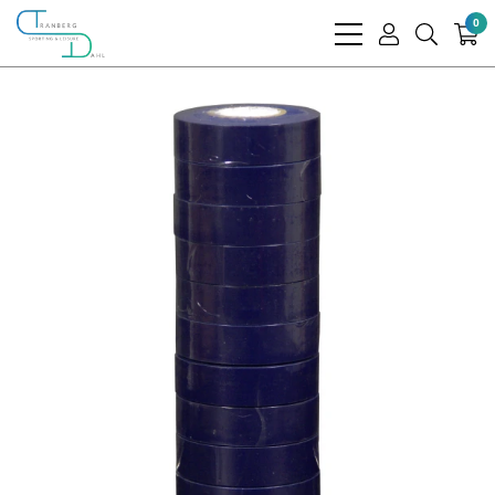
0
bars
user
search
light
light
light