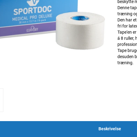
beskytte 
Denne tape
træning og
Den har et
fri for la
Tape'en er
á 8 ruller
profession
Tape bruge
desuden br
træning.
Beskrivelse