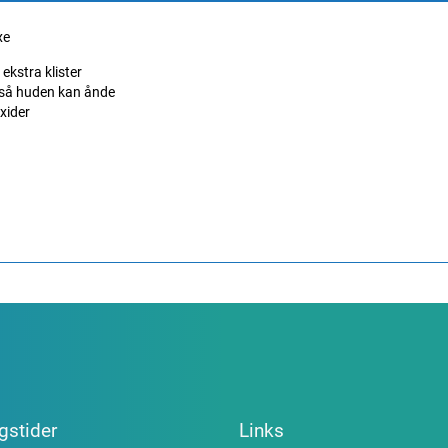
xe
ekstra klister
 så huden kan ånde
xider
gstider
Links