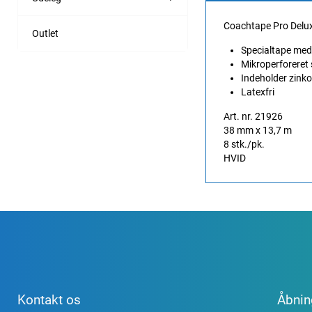
Coachtape Pro Delu
Outlet
Specialtape med 
Mikroperforeret
Indeholder zinko
Latexfri
Art. nr. 21926
38 mm x 13,7 m
8 stk./pk.
HVID
Kontakt os
Åbnin