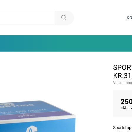
KO
SPOR
KR.31
Varenumme
250
inkl. 
Sportstape