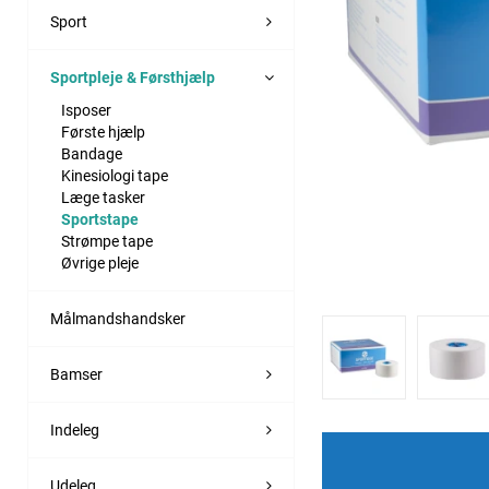
Sport
Sportpleje & Førsthjælp
Isposer
Første hjælp
Bandage
Kinesiologi tape
Læge tasker
Sportstape
Strømpe tape
Øvrige pleje
Målmandshandsker
Bamser
Indeleg
Udeleg