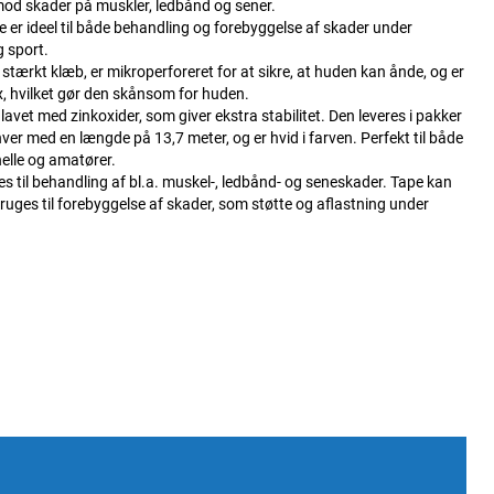
mod skader på muskler, ledbånd og sener.
 er ideel til både behandling og forebyggelse af skader under
 sport.
 stærkt klæb, er mikroperforeret for at sikre, at huden kan ånde, og er
tex, hvilket gør den skånsom for huden.
 lavet med zinkoxider, som giver ekstra stabilitet. Den leveres i pakker
, hver med en længde på 13,7 meter, og er hvid i farven. Perfekt til både
elle og amatører.
s til behandling af bl.a. muskel-, ledbånd- og seneskader. Tape kan
uges til forebyggelse af skader, som støtte og aflastning under