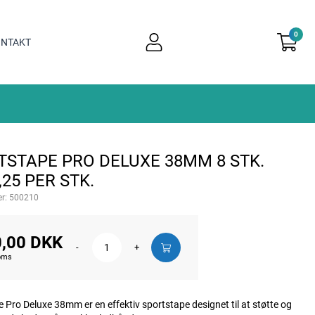
0
user
NTAKT
light
TSTAPE PRO DELUXE 38MM 8 STK.
,25 PER STK.
r:
500210
,00 DKK
-
+
moms
 Pro Deluxe 38mm er en effektiv sportstape designet til at støtte og