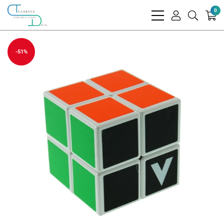
0
bars
user
search
light
light
light
-51%