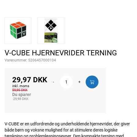
V-CUBE HJERNEVRIDER TERNING
Varenummer:
5206457000104
29,97 DKK
-
+
inkl. moms
59,95 DKK
Du sparer
29,98 DKK
V-CUBE er en udfordrende og underholdende hjernevrider, der giver
både børn og voksne mulighed for at stimulere deres logiske
tænkning og problemløsningsevner. Den kompakte terning med