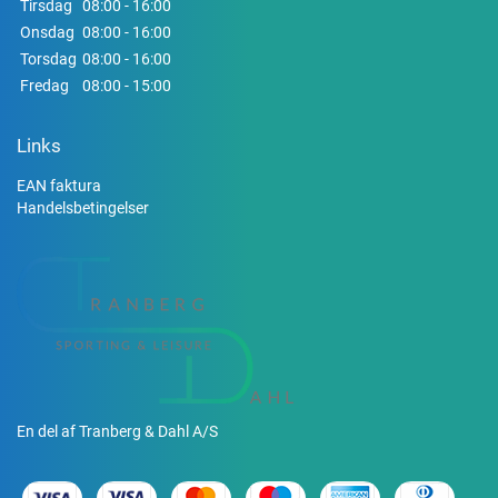
Tirsdag
08:00 - 16:00
Onsdag
08:00 - 16:00
Torsdag
08:00 - 16:00
Fredag
08:00 - 15:00
Links
EAN faktura
Handelsbetingelser
En del af Tranberg & Dahl A/S