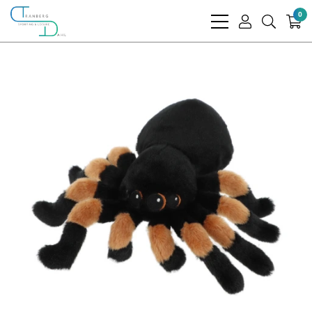
0
bars
user
search
light
light
light