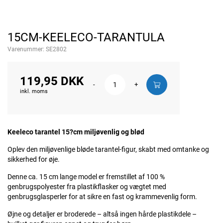
15CM-KEELECO-TARANTULA
Varenummer:
SE2802
119,95 DKK
-
+
inkl. moms
Keeleco tarantel 15?cm miljøvenlig og blød
Oplev den miljøvenlige bløde tarantel-figur, skabt med omtanke og
sikkerhed for øje.
Denne ca. 15 cm lange model er fremstillet af 100 %
genbrugspolyester fra plastikflasker og vægtet med
genbrugsglasperler for at sikre en fast og krammevenlig form.
Øjne og detaljer er broderede – altså ingen hårde plastikdele –