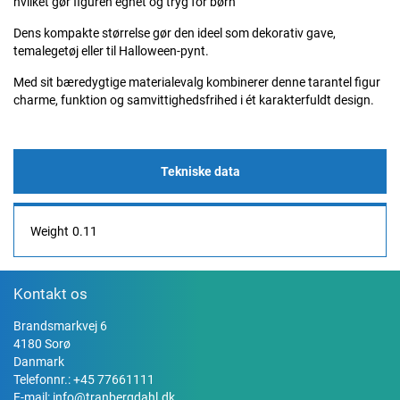
hvilket gør figuren egnet og tryg for børn
Dens kompakte størrelse gør den ideel som dekorativ gave,
temalegetøj eller til Halloween-pynt.
Med sit bæredygtige materialevalg kombinerer denne tarantel figur
charme, funktion og samvittighedsfrihed i ét karakterfuldt design.
Tekniske data
Weight
0.11
Kontakt os
Brandsmarkvej 6
4180 Sorø
Danmark
Telefonnr.:
+45 77661111
E-mail:
info@tranbergdahl.dk