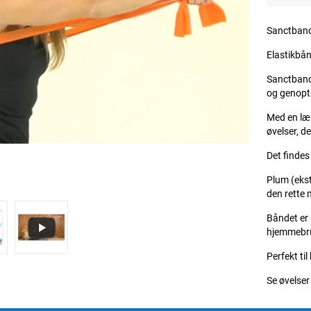
Sanctband
Elastikbå
Sanctband 
og genopt
Med en læn
øvelser, d
Det findes
Plum (ekst
den rette 
Båndet er 
hjemmebru
Perfekt ti
Se øvelse