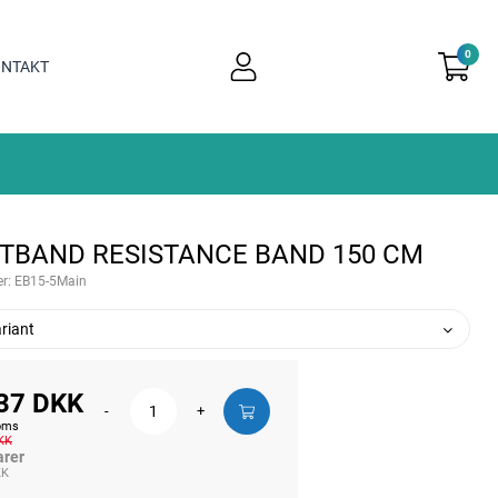
0
user
NTAKT
light
TBAND RESISTANCE BAND 150 CM
r:
EB15-5Main
riant
37 DKK
-
+
moms
KK
arer
KK