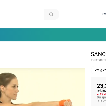
KO
SANC
Varenumme
Vælg va
23,
inkl. 
27,50 D
Du sp
4,13 D