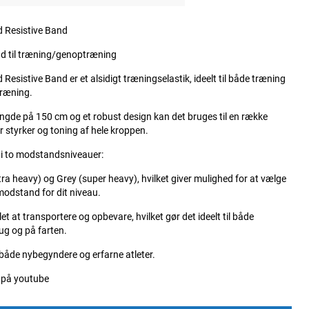
 Resistive Band
nd til træning/genoptræning
Resistive Band er et alsidigt træningselastik, ideelt til både træning
ræning.
gde på 150 cm og et robust design kan det bruges til en række
er styrker og toning af hele kroppen.
 i to modstandsniveauer:
ra heavy) og Grey (super heavy), hvilket giver mulighed for at vælge
modstand for dit niveau.
let at transportere og opbevare, hvilket gør det ideelt til både
g og på farten.
l både nybegyndere og erfarne atleter.
r på youtube