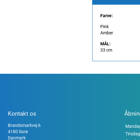
Farve:
Pink
Amber
MÅL:
33 cm
Kontakt os
Åbnin
Brandsmarkvej 6
Manda
4180 Sorø
Tirsdag
Danmark