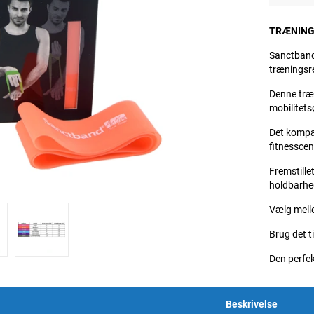
TRÆNING
Sanctband
træningsre
Denne træn
mobilitets
Det kompak
fitnesscen
Fremstille
holdbarhe
Vælg melle
Brug det ti
Den perfek
Beskrivelse