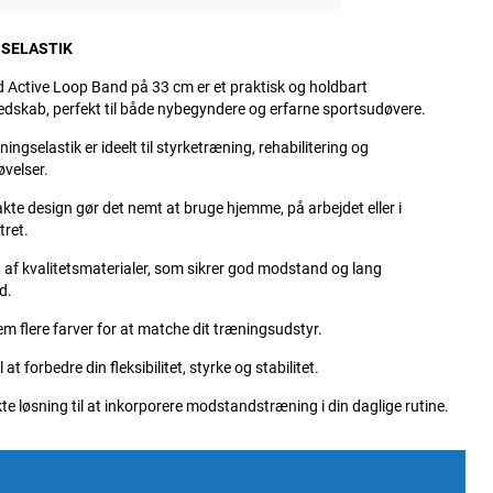
SELASTIK
 Active Loop Band på 33 cm er et praktisk og holdbart
dskab, perfekt til både nybegyndere og erfarne sportsudøvere.
ingselastik er ideelt til styrketræning, rehabilitering og
øvelser.
te design gør det nemt at bruge hjemme, på arbejdet eller i
tret.
t af kvalitetsmaterialer, som sikrer god modstand og lang
d.
m flere farver for at matche dit træningsudstyr.
l at forbedre din fleksibilitet, styrke og stabilitet.
te løsning til at inkorporere modstandstræning i din daglige rutine.