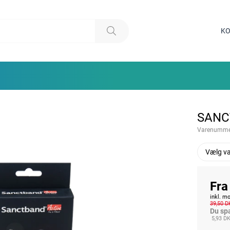
KO
SANC
Varenumme
Vælg va
Fra
inkl. 
39,50 D
Du sp
5,93 D