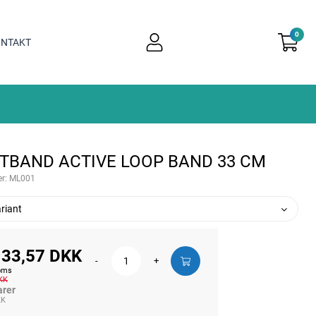
0
user
NTAKT
light
TBAND ACTIVE LOOP BAND 33 CM
r:
ML001
riant
 33,57 DKK
-
+
moms
KK
arer
KK