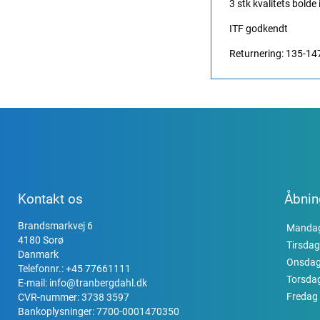
3 stk kvalitets bolde
ITF godkendt
Returnering: 135-14
Kontakt os
Åbnin
Brandsmarkvej 6
Manda
4180 Sorø
Tirsdag
Danmark
Onsda
Telefonnr.:
+45 77661111
Torsda
E-mail:
info@tranbergdahl.dk
Fredag
CVR-nummer: 3738 3597
Bankoplysninger: 7700-0001470350