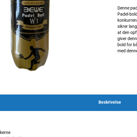
Denne pade
Padel-bold
konkurrenc
sikrer lan
at den opf
giver denn
bold for b
med denne
Beskrivelse
kerne