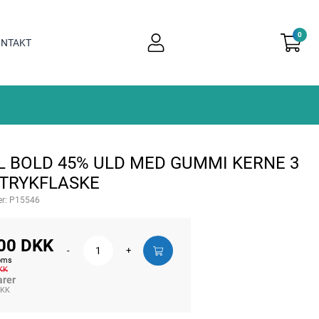
0
user
NTAKT
light
L BOLD 45% ULD MED GUMMI KERNE 3
 TRYKFLASKE
r:
P15546
00 DKK
-
+
moms
KK
arer
DKK