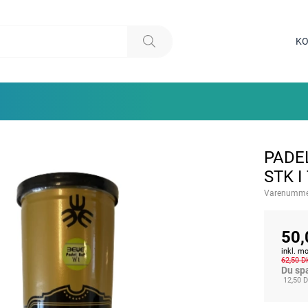
KO
PADE
STK I
Varenumme
50,
inkl. 
62,50 D
Du sp
12,50 