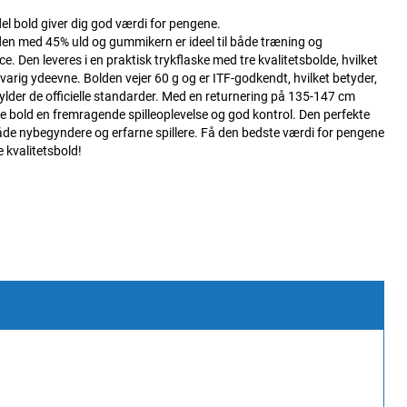
l bold giver dig god værdi for pengene.
en med 45% uld og gummikern er ideel til både træning og
e. Den leveres i en praktisk trykflaske med tre kvalitetsbolde, hvilket
gvarig ydeevne. Bolden vejer 60 g og er ITF-godkendt, hvilket betyder,
ylder de officielle standarder. Med en returnering på 135-147 cm
e bold en fremragende spilleoplevelse og god kontrol. Den perfekte
åde nybegyndere og erfarne spillere. Få den bedste værdi for pengene
 kvalitetsbold!