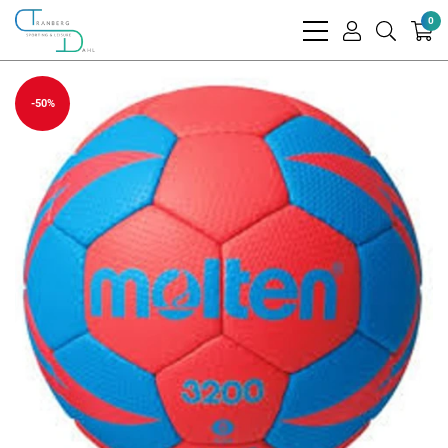
0
bars
user
search
light
light
light
-50%