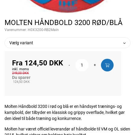
MOLTEN HÅNDBOLD 3200 RØD/BLÅ
Varenummer:
H0X3200-RB2Main
Vælg variant
Fra 124,50 DKK
-
+
inkl. moms
249,00 DKK
Du sparer
124,50 DKK
Molten Håndbold 3200 i rød og blå er en håndsyet trænings- og
kampbold, der tilbyder en klassisk og grippy overflade, hvilket gør
den ideel til både træning og konkurrence.
Molten har været officiel leverandør af håndbolde til VM og OL siden