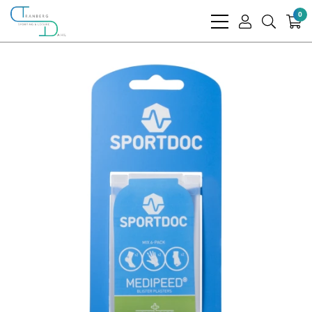
0
bars
user
search
light
light
light