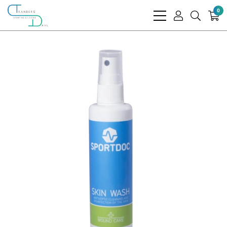
0
bars
user
search
light
light
light