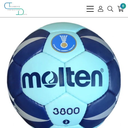
0
bars
user
search
light
light
light