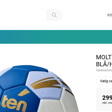
KO
MOLT
BLÅ/
Varenumme
Vælg va
299
inkl. 