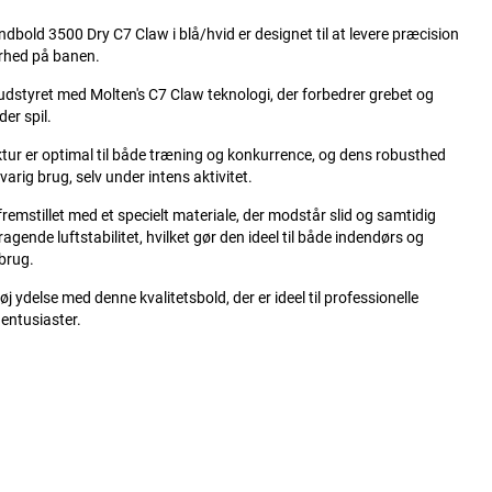
dbold 3500 Dry C7 Claw i blå/hvid er designet til at levere præcision
rhed på banen.
udstyret med Molten's C7 Claw teknologi, der forbedrer grebet og
der spil.
tur er optimal til både træning og konkurrence, og dens robusthed
varig brug, selv under intens aktivitet.
fremstillet med et specielt materiale, der modstår slid og samtidig
ragende luftstabilitet, hvilket gør den ideel til både indendørs og
brug.
øj ydelse med denne kvalitetsbold, der er ideel til professionelle
 entusiaster.