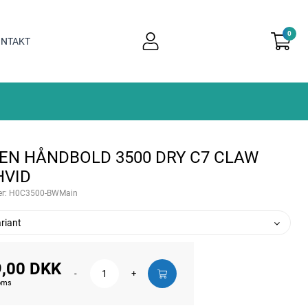
0
user
NTAKT
light
EN HÅNDBOLD 3500 DRY C7 CLAW
HVID
r:
H0C3500-BWMain
riant
,00 DKK
-
+
moms