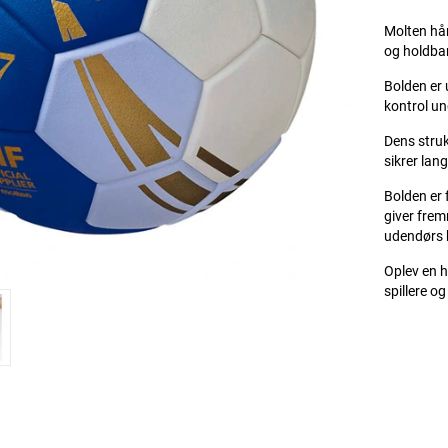
Molten hån
og holdba
Bolden er 
kontrol un
Dens struk
sikrer lang
Bolden er 
giver frem
udendørs 
Oplev en h
spillere og