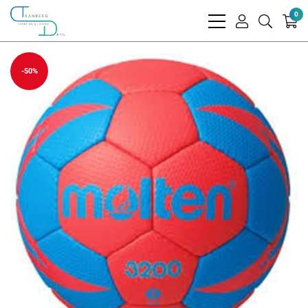
0
bars
user
search
light
light
light
-50%