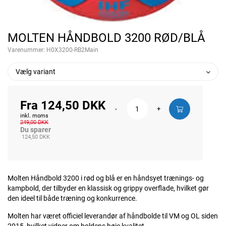
MOLTEN HÅNDBOLD 3200 RØD/BLÅ
Varenummer:
H0X3200-RB2Main
Vælg variant
Fra 124,50 DKK
-
+
inkl. moms
249,00 DKK
Du sparer
124,50 DKK
Molten Håndbold 3200 i rød og blå er en håndsyet trænings- og
kampbold, der tilbyder en klassisk og grippy overflade, hvilket gør
den ideel til både træning og konkurrence.
Molten har været officiel leverandør af håndbolde til VM og OL siden