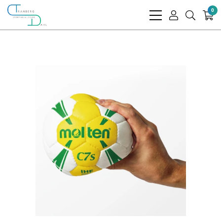
0
bars
user
search
light
light
light