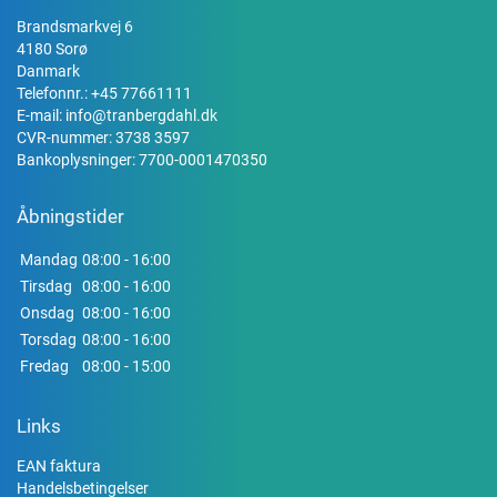
Brandsmarkvej 6
4180 Sorø
Danmark
Telefonnr.:
+45 77661111
E-mail:
info@tranbergdahl.dk
CVR-nummer: 3738 3597
Bankoplysninger: 7700-0001470350
Åbningstider
Mandag
08:00 - 16:00
Tirsdag
08:00 - 16:00
Onsdag
08:00 - 16:00
Torsdag
08:00 - 16:00
Fredag
08:00 - 15:00
Links
EAN faktura
Handelsbetingelser