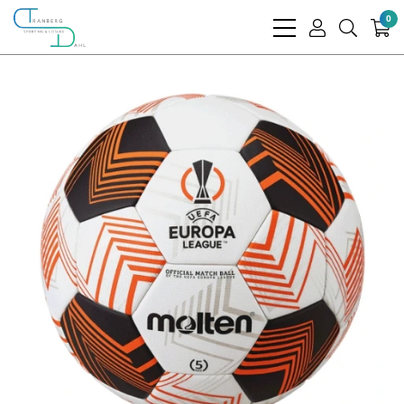
0
bars
user
search
light
light
light