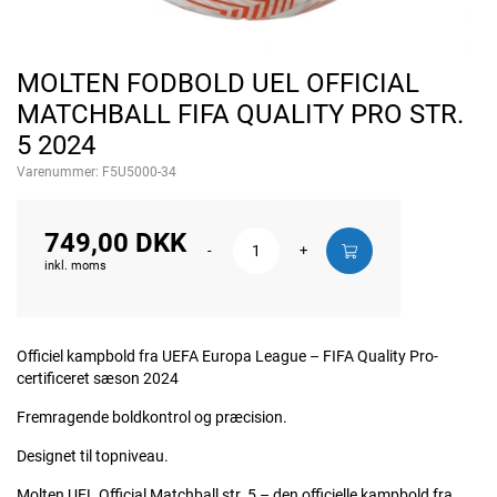
MOLTEN FODBOLD UEL OFFICIAL
MATCHBALL FIFA QUALITY PRO STR.
5 2024
Varenummer:
F5U5000-34
749,00 DKK
-
+
inkl. moms
Officiel kampbold fra UEFA Europa League – FIFA Quality Pro-
certificeret sæson 2024
Fremragende boldkontrol og præcision.
Designet til topniveau.
Molten UEL Official Matchball str. 5 – den officielle kampbold fra