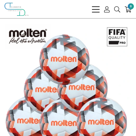
0
bars
user
search
light
light
light