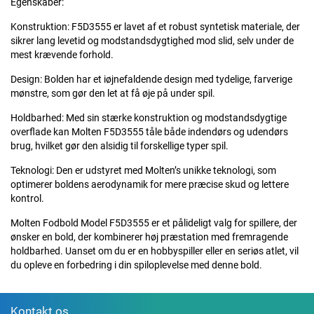
Egenskaber:
Konstruktion: F5D3555 er lavet af et robust syntetisk materiale, der
sikrer lang levetid og modstandsdygtighed mod slid, selv under de
mest krævende forhold.
Design: Bolden har et iøjnefaldende design med tydelige, farverige
mønstre, som gør den let at få øje på under spil.
Holdbarhed: Med sin stærke konstruktion og modstandsdygtige
overflade kan Molten F5D3555 tåle både indendørs og udendørs
brug, hvilket gør den alsidig til forskellige typer spil.
Teknologi: Den er udstyret med Molten’s unikke teknologi, som
optimerer boldens aerodynamik for mere præcise skud og lettere
kontrol.
Molten Fodbold Model F5D3555 er et pålideligt valg for spillere, der
ønsker en bold, der kombinerer høj præstation med fremragende
holdbarhed. Uanset om du er en hobbyspiller eller en seriøs atlet, vil
du opleve en forbedring i din spiloplevelse med denne bold.
Kontakt os