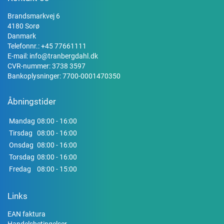
Brandsmarkvej 6
4180 Sorø
Danmark
Telefonnr.:
+45 77661111
E-mail:
info@tranbergdahl.dk
CVR-nummer: 3738 3597
Bankoplysninger: 7700-0001470350
Åbningstider
Mandag
08:00 - 16:00
Tirsdag
08:00 - 16:00
Onsdag
08:00 - 16:00
Torsdag
08:00 - 16:00
Fredag
08:00 - 15:00
Links
EAN faktura