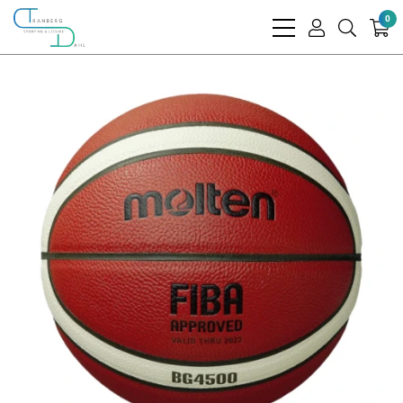
0
bars
user
search
light
light
light