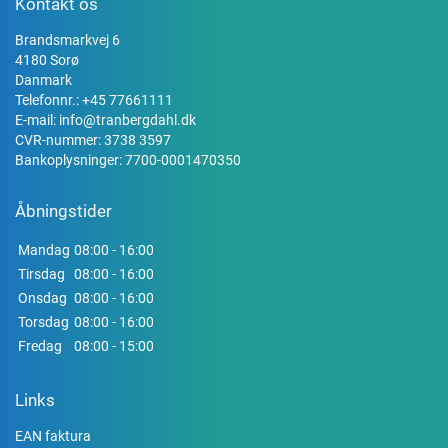
Kontakt os
Brandsmarkvej 6
4180 Sorø
Danmark
Telefonnr.:
+45 77661111
E-mail:
info@tranbergdahl.dk
CVR-nummer: 3738 3597
Bankoplysninger: 7700-0001470350
Åbningstider
Mandag
08:00 - 16:00
Tirsdag
08:00 - 16:00
Onsdag
08:00 - 16:00
Torsdag
08:00 - 16:00
Fredag
08:00 - 15:00
Links
EAN faktura