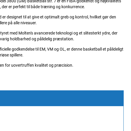
el 3800 (GM) Basketball str. 7 er en FIBA-godkendt og højkvalitets
, der er perfekt til både træning og konkurrence.
 er designet til at give et optimalt greb og kontrol, hvilket gør den
illere på alle niveauer.
tyret med Molten's avancerede teknologi og et slitesterkt ydre, der
gvarig holdbarhed og pålidelig præstation.
ficielle godkendelse til EM, VM og OL, er denne basketball et pålideligt
riøse spillere.
n for uovertruffen kvalitet og præcision.