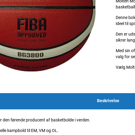
Molten Mod
basketball
Denne bold
ideel til sp
Den er uds
sikrer lan
Med sin of
valg for se
Vælg Molte
Beskrivelse
den førende producent af basketbolde i verden.
elle kampbold til EM, VM og OL.