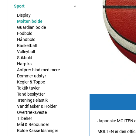
Sport
Display
Molten bolde
Guardian bolde
Fodbold
Håndbold
Basketball
Volleyball
Stikbold
Harpiks
Anfører bind med mere
Dommer udstyr
Kegler & Toppe
Taktik tavler
Tand beskytter
Trænings elastik
Vandflasker & Holder
Overtræksveste
Tilbehør
Japanske MOLTEN er 
Mål & Rebounder
Bolde Kasse løsninger
MOLTEN er den offici