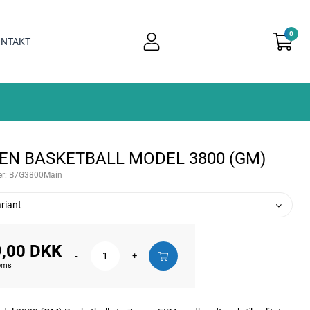
0
user
NTAKT
light
EN BASKETBALL MODEL 3800 (GM)
r:
B7G3800Main
riant
,00 DKK
-
+
moms