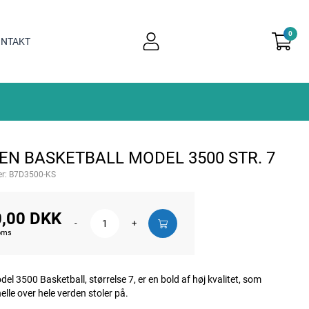
0
user
NTAKT
light
EN BASKETBALL MODEL 3500 STR. 7
r:
B7D3500-KS
,00 DKK
-
+
moms
el 3500 Basketball, størrelse 7, er en bold af høj kvalitet, som
elle over hele verden stoler på.