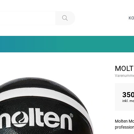
KO
MOLT
Varenumme
350
inkl. 
Molten Mod
profession