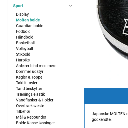
Sport
Display
Molten bolde
Guardian bolde
Fodbold
Håndbold
Basketball
Volleyball
Stikbold
Harpiks
Anfører bind med mere
Dommer udstyr
Kegler & Toppe
Taktik tavler
Tand beskytter
Trænings elastik
Vandflasker & Holder
Overtræksveste
Tilbehør
Japanske MOLTEN er 
Mål & Rebounder
godkendte.
Bolde Kasse løsninger