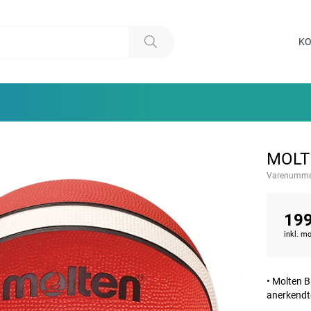
KO
MOLT
Varenumme
199
inkl. 
• Molten B
anerkendt