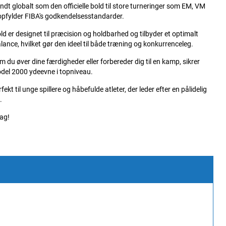
endt globalt som den officielle bold til store turneringer som EM, VM
opfylder FIBA's godkendelsesstandarder.
ld er designet til præcision og holdbarhed og tilbyder et optimalt
lance, hvilket gør den ideel til både træning og konkurrenceleg.
m du øver dine færdigheder eller forbereder dig til en kamp, sikrer
del 2000 ydeevne i topniveau.
rfekt til unge spillere og håbefulde atleter, der leder efter en pålidelig
.
dag!