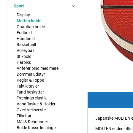
Sport
Display
Molten bolde
Guardian bolde
Fodbold
Håndbold
Basketball
Volleyball
Stikbold
Harpiks
Anfører bind med mere
Dommer udstyr
Kegler & Toppe
Taktik tavler
Tand beskytter
Trænings elastik
Vandflasker & Holder
Overtræksveste
Tilbehør
Japanske MOLTEN er 
Mål & Rebounder
Bolde Kasse løsninger
MOLTEN er den offici