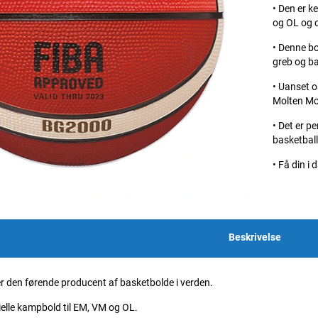
• Den er k
og OL og 
• Denne bo
greb og ba
• Uanset o
Molten Mo
• Det er pe
basketball
• Få din i 
Beskrivelse
den førende producent af basketbolde i verden.
elle kampbold til EM, VM og OL.