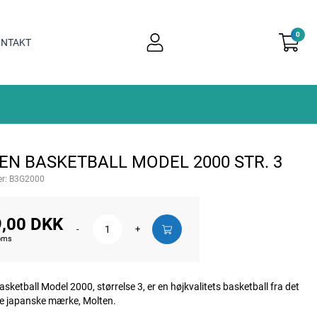
0
user
NTAKT
light
EN BASKETBALL MODEL 2000 STR. 3
r:
B3G2000
,00 DKK
-
+
moms
asketball Model 2000, størrelse 3, er en højkvalitets basketball fra det
e japanske mærke, Molten.