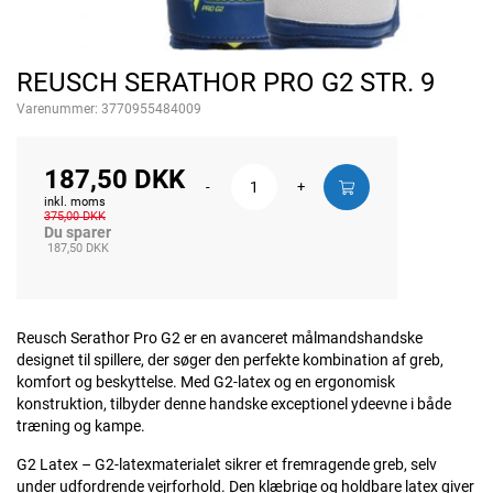
REUSCH SERATHOR PRO G2 STR. 9
Varenummer:
3770955484009
187,50 DKK
-
+
inkl. moms
375,00 DKK
Du sparer
187,50 DKK
Reusch Serathor Pro G2 er en avanceret målmandshandske
designet til spillere, der søger den perfekte kombination af greb,
komfort og beskyttelse. Med G2-latex og en ergonomisk
konstruktion, tilbyder denne handske exceptionel ydeevne i både
træning og kampe.
G2 Latex – G2-latexmaterialet sikrer et fremragende greb, selv
under udfordrende vejrforhold. Den klæbrige og holdbare latex giver