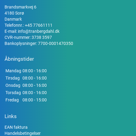
Brandsmarkvej 6
4180 Sorø
Danmark
Telefonnr.:
+45 77661111
E-mail:
info@tranbergdahl.dk
CVR-nummer: 3738 3597
Bankoplysninger: 7700-0001470350
Åbningstider
Mandag
08:00 - 16:00
Tirsdag
08:00 - 16:00
Onsdag
08:00 - 16:00
Torsdag
08:00 - 16:00
Fredag
08:00 - 15:00
Links
EAN faktura
Handelsbetingelser