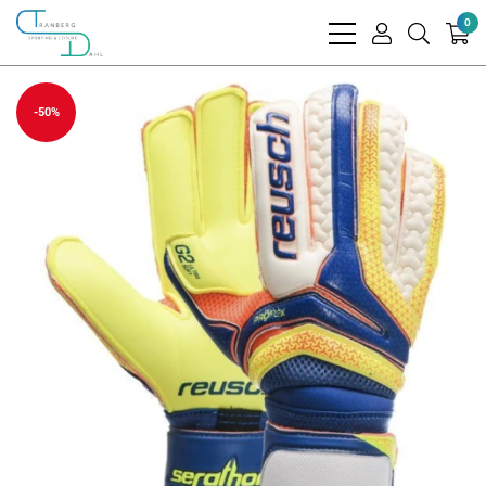
0
bars
user
search
light
light
light
-50%