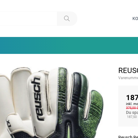
KO
REUSC
Varenumme
187
inkl. 
375,00
Du sp
187,50
Reusch Re