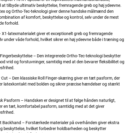
il at tilbyde ultimativ beskyttelse, fremragende greb og høj ydeevne.
tex og Ortho-Tec-teknologi giver denne handske målmænd den
ombination af komfort, beskyttelse og kontrol, selv under de mest
de forhold.
 X1-latexmaterialet giver et exceptionelt greb og fremragende
elv under våde forhold, hvilket sikrer en høj ydeevne både i træning og
Fingerbeskyttelse – Den integrerede Ortho-Tec-teknologi beskytter
od vrid og forstuvninger, samtidig med at den bevarer fleksibilitet og
sfrihed.
r Cut – Den klassiske Roll Finger-skæring giver en tæt pasform, der
r latexkontakt med bolden og sikrer præcise hændelser og stærkt
 Pasform – Handsken er designet til at følge hånden naturligt,
ver en tæt, komfortabel pasform, samtidig med at det giver
sfrihed.
t Backhand – Forstærkede materialer på overhånden giver ekstra
 og beskyttelse, hvilket forbedrer holdbarheden og beskytter