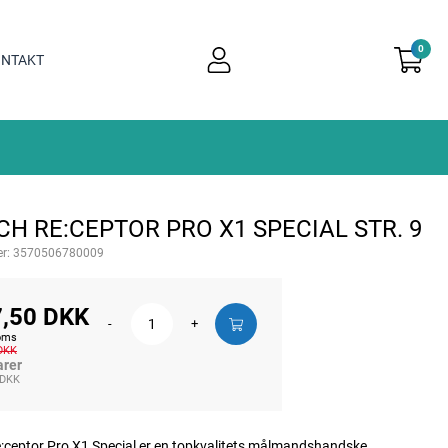
0
user
NTAKT
light
H RE:CEPTOR PRO X1 SPECIAL STR. 9
r:
3570506780009
,50 DKK
-
+
moms
 DKK
arer
 DKK
:ceptor Pro X1 Special er en topkvalitets målmandshandske,