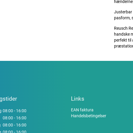
hænderne 
Justerbar 
pasform, s
Reusch Re:
handske m
perfekt ti
præstatio
gstider
Links
EAN faktura
g
08:00 - 16:00
Handelsbetingelser
08:00 - 16:00
g
08:00 - 16:00
g
08:00 - 16:00