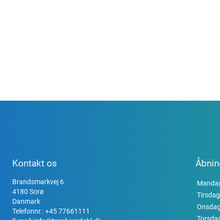
Kontakt os
Åbnin
Brandsmarkvej 6
Manda
4180 Sorø
Tirsdag
Danmark
Onsda
Telefonnr.:
+45 77661111
Torsda