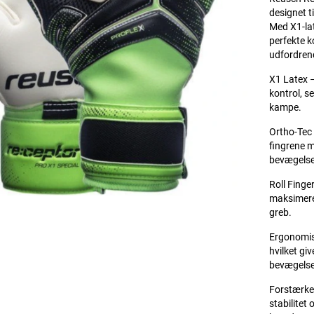
designet t
Med X1-la
perfekte k
udfordren
X1 Latex –
kontrol, s
kampe.
Ortho-Tec 
fingrene m
bevægelse
Roll Finge
maksimere
greb.
Ergonomisk
hvilket gi
bevægelse
Forstærke
stabilitet