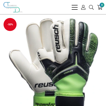
0
bars
user
search
light
light
light
-50%