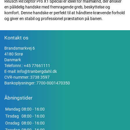
Reusch Re:ceptor Pro X1 Special er ideel for målmænd, der ønsker
en pålidelig handske med fremragende greb, beskyttelse og
komfort. Denne handske er perfekt til at håndtere krævende forhold
og giver en stabil og professionel præstation på banen.
Kontakt os
Brandsmarkvej 6
4180 Sorø
Danmark
Telefonnr.:
+45 77661111
E-mail:
info@tranbergdahl.dk
CVR-nummer: 3738 3597
Bankoplysninger: 7700-0001470350
Åbningstider
Mandag
08:00 - 16:00
Tirsdag
08:00 - 16:00
Onsdag
08:00 - 16:00