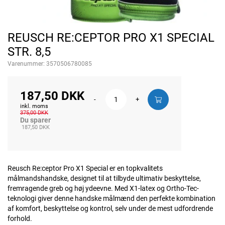
REUSCH RE:CEPTOR PRO X1 SPECIAL
STR. 8,5
Varenummer:
3570506780085
187,50 DKK
-
+
inkl. moms
375,00 DKK
Du sparer
187,50 DKK
Reusch Re:ceptor Pro X1 Special er en topkvalitets
målmandshandske, designet til at tilbyde ultimativ beskyttelse,
fremragende greb og høj ydeevne. Med X1-latex og Ortho-Tec-
teknologi giver denne handske målmænd den perfekte kombination
af komfort, beskyttelse og kontrol, selv under de mest udfordrende
forhold.