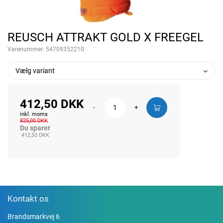
REUSCH ATTRAKT GOLD X FREEGEL
Varenummer:
54709352210
Vælg variant
412,50 DKK
-
+
inkl. moms
825,00 DKK
Du sparer
412,50 DKK
Kontakt os
Brandsmarkvej 6