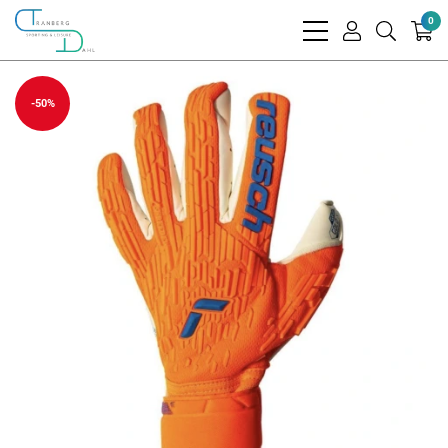
0
bars
user
search
light
light
light
-50%